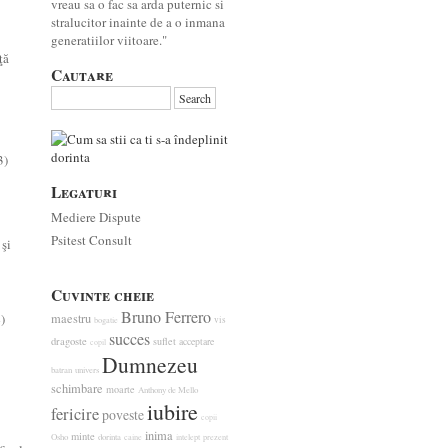
vreau sa o fac sa arda puternic si
stralucitor inainte de a o inmana
generatiilor viitoare."
ţă
Cautare
3)
Legaturi
Mediere Dispute
Psitest Consult
 şi
Cuvinte cheie
Bruno Ferrero
)
maestru
vis
bogatie
succes
dragoste
suflet
acceptare
copil
Dumnezeu
batran
univers
schimbare
moarte
Anthony de Mello
iubire
fericire
poveste
copii
inima
minte
Osho
dorinta
caine
intelept
prezent