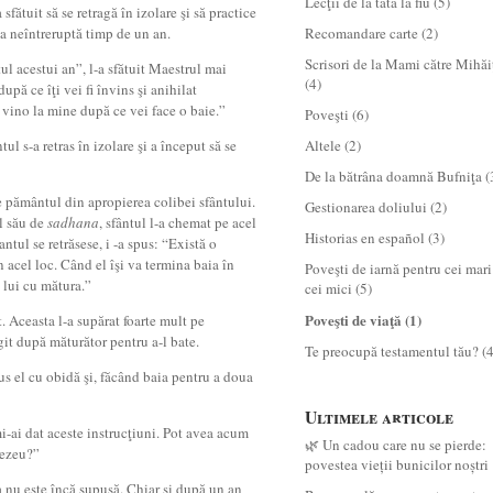
Lecţii de la tată la fiu
(5)
 sfătuit să se retragă în izolare şi să practice
a neîntreruptă timp de un an.
Recomandare carte
(2)
Scrisori de la Mami către Mihăi
tul acestui an”, l-a sfătuit Maestrul mai
(4)
după ce îţi vei fi învins şi anihilat
vino la mine după ce vei face o baie.”
Poveşti
(6)
tul s-a retras în izolare şi a început să se
Altele
(2)
De la bătrâna doamnă Bufniţa
(
e pământul din apropierea colibei sfântului.
Gestionarea doliului
(2)
ul său de
sadhana
, sfântul l-a chemat pe acel
Historias en español
(3)
tul se retrăsese, i -a spus: “Există o
 acel loc. Când el îşi va termina baia în
Poveşti de iarnă pentru cei mari
 lui cu mătura.”
cei mici
(5)
Poveşti de viaţă
(1)
. Aceasta l-a supărat foarte mult pe
ugit după măturător pentru a-l bate.
Te preocupă testamentul tău?
(4
s el cu obidă şi, făcând baia pentru a doua
Ultimele articole
-ai dat aceste instrucţiuni. Pot avea acum
🌿 Un cadou care nu se pierde:
nezeu?”
povestea vieții bunicilor noștri
 nu este încă supusă. Chiar şi după un an