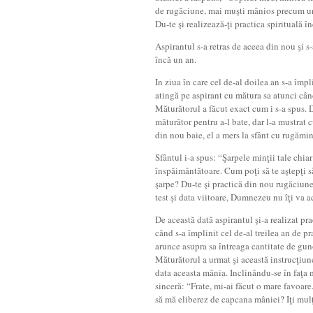
de rugăciune, mai muşti mânios precum u
Du-te şi realizează-ţi practica spirituală î
Aspirantul s-a retras de aceea din nou şi s
încă un an.
In ziua în care cel de-al doilea an s-a împli
atingă pe aspirant cu mătura sa atunci cân
Măturătorul a făcut exact cum i s-a spus. 
măturător pentru a-l bate, dar l-a mustrat 
din nou baie, el a mers la sfânt cu rugăm
Sfântul i-a spus: “Şarpele minţii tale chiar
înspăimântătoare. Cum poţi să te aştepţi s
şarpe? Du-te şi practică din nou rugăciunea
test şi data viitoare, Dumnezeu nu îţi va a
De această dată aspirantul şi-a realizat pra
când s-a împlinit cel de-al treilea an de pr
arunce asupra sa întreaga cantitate de gun
Măturătorul a urmat şi această instrucţiun
data aceasta mânia. Inclinându-se în faţa m
sinceră: “Frate, mi-ai făcut o mare favoare.
să mă eliberez de capcana mâniei? Iţi mu