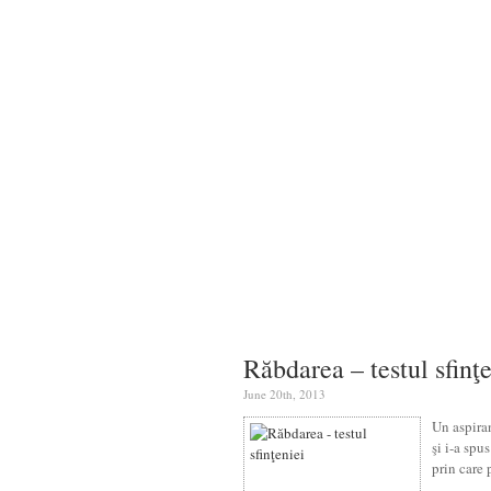
Răbdarea – testul sfinţ
June 20th, 2013
Un aspiran
şi i-a spu
prin care 