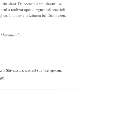
ului sfânt. De această dată, sfântul l-a
antul a realizat apoi o riguroasă practică
u şi curând a avut viziunea lui Dumnezeu.
mi Shivananda
ami Shivananda
,
aspirant spiritual
,
egoism
,
(0)