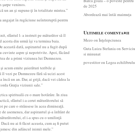
Barca goală – o poveste pentru 
n şarpe veninos.
de 2025
ncă un an şi supune-ţi în totalitate mintea.”
Abordează mai întâi maimuța
-a angajat în rugăciune neîntreruptă pentru
Ultimele comentarii
nit, sfântul l- a instruit pe măturător să îl
Mezo
on
Înţelepciunea
d acesta din urmă îşi va termina baia.
De această dată, aspirantul nu a fugit după
Guta Luiza Stefania
on
Servici
cu cuvinte aspre şi nepotrivite. Apoi, făcând
si minunat
intea de a primi viziunea lui Dumnezeu.
povestitor
on
Legea echilibrulu
 şi acum emite şuierături teribile şi
ă îl vezi pe Dumnezeu fără să ucizi acest
 încă un an. Dar, ai grijă, dacă vei cădea la
corda Graţia viziunii sale.”
ctica spiri­tuală cu o mare hotărâre. In ziua
actică, sfântul i-a cerut măturătorului să
oi pe care o strânsese în acea dimineaţă.
e de asemenea, dar aspirantul şi-a înfrânt de
ăturătorului, el i-a spus cu o umilinţă
 Dacă nu ai fi făcut aceasta, cum aş fi putut
lţumesc din adâncul inimii mele.”