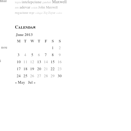
final
Maxwell
intelepciune
legea
ganduri
adevar
John Maxwell
zen
ceilalti
rugaciune
rege
Zig Ziglar
calugar
cadou
Calendar
June 2013
M
T
W
T
F
S
S
u nou
1
2
3
4
5
6
7
8
9
i
10
11
12
13
14
15
16
17
18
19
20
21
22
23
24
25
26
27
28
29
30
« May
Jul »