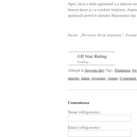
Apoi, încă o dată aspirantul s-a adresat om
bincuvântat şi i-a conferit iniţierea. Aspir
spirituală potrivit sfatului Maestrului să
Sursa: „Povestiri divin inspirate”, Swa
GD Star Rating
loading...
Adaugat in
Sugestia zilei
| Tags:
Dumnezeu
,
Sw
maestru
,
mânie
,
rugaciune
,
viziune
|
Comentarii 
Comenteaza
Nume (obligatoriu)
Email (obligatoriu)