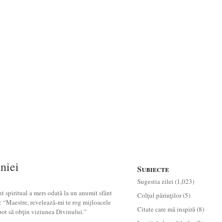
eniei
Subiecte
Sugestia zilei
(1,023)
t spiritual a mers odată la un anumit sfânt
Colţul părinţilor
(5)
s: “Maestre, revelează-mi te rog mijloacele
Citate care mă inspiră
(8)
pot să obţin viziunea Divinului.”