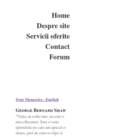
Home
Despre site
Servicii oferite
Contact
Forum
Your Memories - English
George Bernard Shaw
"Viata, in ochii mei, nu este o
mica flacaruie. Este o torta
splendida pe care-am apucat-o
strans, pret de cateva clipe si