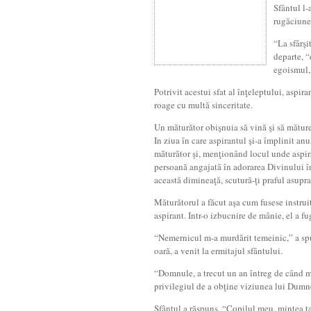
Sfântul l-a
rugăciune
“La sfârşi
departe, “
egoismul, 
Potrivit acestui sfat al înţeleptului, aspiran
roage cu multă sinceritate.
Un măturător obişnuia să vină şi să mătur
In ziua în care aspirantul şi-a împlinit an
măturător şi, menţionând locul unde aspiran
persoană angajată în adorarea Divinului în
această dimineaţă, scutură-ţi praful asupra
Măturătorul a făcut aşa cum fusese instruit
aspirant. Intr-o izbucnire de mânie, el a f
“Nemernicul m-a murdărit temeinic,” a spu
oară, a venit la ermitajul sfântului.
“Domnule, a trecut un an întreg de când mi
privilegiul de a obţine viziunea lui Dum
Sfântul a răspuns, “Copilul meu, mintea ta