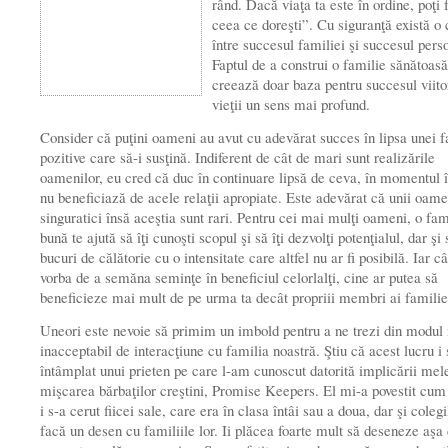
rând. Dacă viaţa ta este în ordine, poţi 
ceea ce doreşti”. Cu siguranţă există o 
între succesul familiei şi succesul pers
Faptul de a construi o familie sănătoas
creează doar baza pentru succesul viito
vieţii un sens mai profund.
Consider că puţini oameni au avut cu adevărat succes în lipsa unei f
pozitive care să-i susţină. Indiferent de cât de mari sunt realizările
oamenilor, eu cred că duc în continuare lipsă de ceva, în momentul 
nu beneficiază de acele relaţii apropiate. Este adevărat că unii oame
singu­ratici însă aceştia sunt rari. Pentru cei mai mulţi oameni, o fam
bună te ajută să îţi cunoşti scopul şi să îţi dezvolţi potenţialul, dar şi 
bucuri de călătorie cu o intensitate care altfel nu ar fi posibilă. Iar c
vorba de a semăna seminţe în beneficiul celorlalţi, cine ar putea să
beneficieze mai mult de pe urma ta decât propriii membri ai familie
Uneori este nevoie să primim un imbold pentru a ne trezi din modul 
inacceptabil de interacţiune cu familia noastră. Ştiu că acest lucru i 
întâmplat unui prieten pe care l-am cunoscut datorită implicării mel
mişcarea băr­baţilor creştini, Promise Keepers. El mi-a povestit cum 
i s-a cerut fiicei sale, care era în clasa întâi sau a doua, dar şi colegi
facă un desen cu familiile lor. Ii plăcea foarte mult să deseneze aşa 