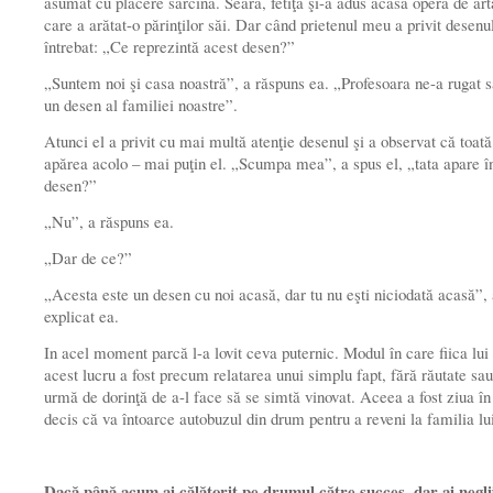
asumat cu plăcere sarcina. Seara, fetiţa şi-a adus acasă opera de art
care a arătat-o părinţilor săi. Dar când prietenul meu a privit desenu
întrebat: „Ce reprezintă acest desen?”
„Suntem noi şi casa noastră”, a răspuns ea. „Profesoara ne-a rugat 
un desen al familiei noastre”.
Atunci el a privit cu mai multă atenţie desenul şi a observat că toat
apărea acolo – mai puţin el. „Scumpa mea”, a spus el, „tata apare î
desen?”
„Nu”, a răspuns ea.
„Dar de ce?”
„Acesta este un desen cu noi acasă, dar tu nu eşti niciodată acasă”,
explicat ea.
In acel moment parcă l-a lovit ceva puternic. Modul în care fiica lui
acest lucru a fost precum relatarea unui simplu fapt, fără răutate sa
urmă de dorinţă de a-l face să se simtă vinovat. Aceea a fost ziua în
decis că va întoarce autobuzul din drum pentru a reveni la familia lu
Dacă până acum ai călătorit pe drumul către succes, dar ai negli