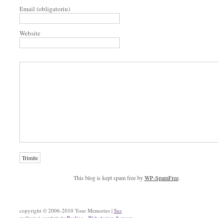
Email (obligatoriu)
Website
This blog is kept spam free by
WP-SpamFree
.
copyright © 2006-2010 Your Memories |
Sus
realizat si gazduit de
Beeline - Web design & more