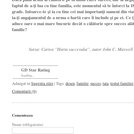
faptul de a-ţi lua cu tine familia, este momentul să te întorci la 1
grade. Intoarce-te şi ia cu tine cei mai impor­tanţi oameni din viaţ
ia-ţi angajamentul de a urma o hartă care îi include şi pe ei. Ce ţ
aduce oare o mai mare bucurie decât o călătorie spre succes ală
familie?
Sursa: Cartea ”Harta succesului”, autor John C. Maxwell
GD Star Rating
loading...
Adaugat in
Sugestia zilei
| Tags:
desen
,
familie
,
succes
,
tata
,
testul familiei
Comentarii (0)
Comenteaza
Nume (obligatoriu)