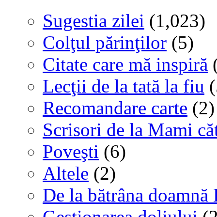
Sugestia zilei
(1,023)
Colţul părinţilor
(5)
Citate care mă inspiră
(
Lecţii de la tată la fiu
(
Recomandare carte
(2)
Scrisori de la Mami că
Poveşti
(6)
Altele
(2)
De la bătrâna doamnă 
Gestionarea doliului
(2