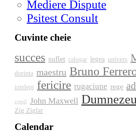
Mediere Dispute
Psitest Consult
Cuvinte cheie
succes
M
suflet
legea
univers
calugar
Bruno Ferrer
maestru
dorinta
fericire
ad
rugaciune
rege
intelept
Dumneze
John Maxwell
copil
Zig Ziglar
Calendar