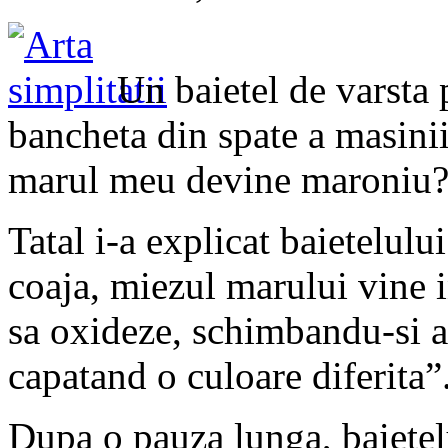
Un baietel de varsta
bancheta din spate a masinii.
marul meu devine maroniu
Tatal i-a explicat baietelulu
coaja, miezul marului vine in
sa oxideze, schimbandu-si as
capatand o culoare diferita”
Dupa o pauza lunga, baietelu