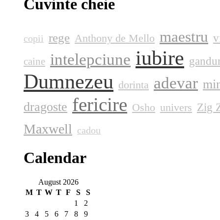
Cuvinte cheie
maestru
rege
v
Anthony de Mello
copii
iubire
intelepciune
gandur
caine
Dumnezeu
adevar
mi
dorinta
fericire
dragoste
Zig Z
Osho
univers
Maxwell
cadou
Calendar
August 2026
M
T
W
T
F
S
S
1
2
3
4
5
6
7
8
9