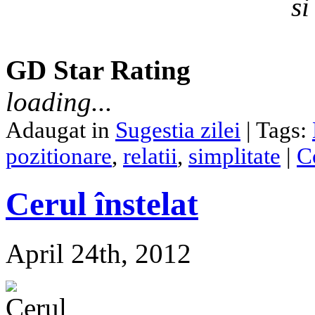
si
GD Star Rating
loading...
Adaugat in
Sugestia zilei
| Tags:
pozitionare
,
relatii
,
simplitate
|
C
Cerul înstelat
April 24th, 2012