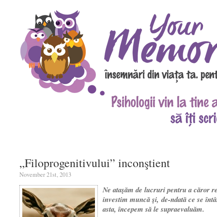
„Filoprogenitivului” inconştient
November 21st, 2013
Ne ata­şăm de lucruri pentru a căror r
investim muncă şi,
de-ndată ce se înt
asta, începem să le supraevaluăm.