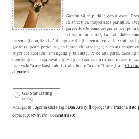
Gândiţi-vă de pildă la copiii voştri. Pr
că sun­teţi ca majoritatea părinţilor, aveţ
părere foarte bună despre ei (cel puţin 
a intra în monstruoşii ani ai adoles­cenţ
nu sunteţi conştienţi că îi supraevaluaţi, aceasta vă va face să crede
greşit (şi poate periculos) că lumea vă împărtăşeşte opinia despre co
voştri cei adorabili, inteli­genţi şi talentaţi. Pe de altă parte, dacă aţi f
conştienţi că-i supraevaluaţi, v-aţi da seama, cu oarecare durere, c
nu-i vede în aceleaşi culori strălucitoare în care îi vedeţi voi.
Citeste
departe »
GD Star Rating
loading...
Adaugat in
Sugestia zilei
| Tags:
Dan Ariely
,
filoprogenitiv
,
irationalitate
,
copii
,
supraevaluare
|
Comentarii (0)