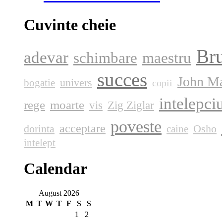
Cuvinte cheie
Bru
adevar
schimbare
maestru
succes
John M
univers
bogatie
copii
intelepci
rege
moarte
vis
Zig Ziglar
poveste
acceptare
dorinta
Osho
caine
intelept
Calendar
August 2026
M
T
W
T
F
S
S
1
2