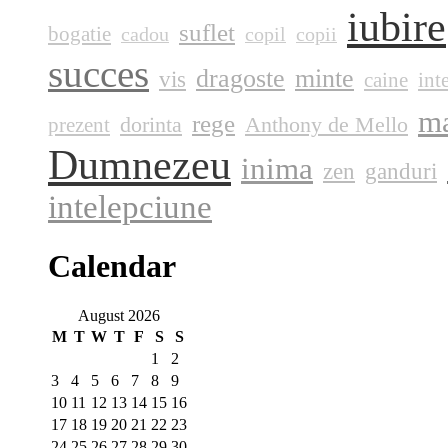
iubire
suflet
bogatie
cadou
copil
copii
succes
dragoste
minte
vis
caine
int
ma
rege
dorinta
Anthony de Mello
prezent
Dumnezeu
inima
zen
ganduri
intelepciune
Calendar
August 2026
M
T
W
T
F
S
S
1
2
3
4
5
6
7
8
9
10
11
12
13
14
15
16
17
18
19
20
21
22
23
24
25
26
27
28
29
30