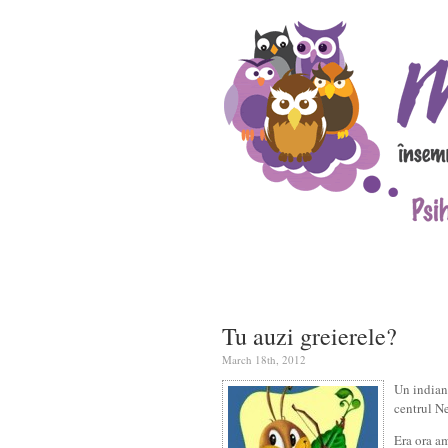
Tu auzi greierele?
March 18th, 2012
Un indian
centrul N
Era ora am