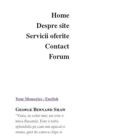
Home
Despre site
Servicii oferite
Contact
Forum
Your Memories - English
George Bernard Shaw
"Viata, in ochii mei, nu este o
mica flacaruie. Este o torta
splendida pe care-am apucat-o
strans, pret de cateva clipe si