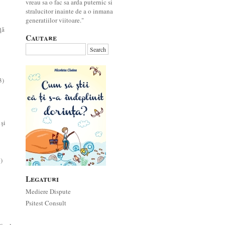
vreau sa o fac sa arda puternic si
stralucitor inainte de a o inmana
generatiilor viitoare."
ţă
Cautare
3)
 şi
)
Legaturi
Mediere Dispute
Psitest Consult