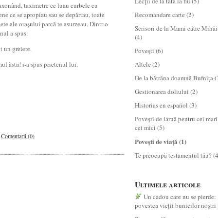
Lecţii de la tată la fiu
(5)
axonând, taximetre ce luau curbele cu
rene ce se apropiau sau se depărtau, toate
Recomandare carte
(2)
ete ale oraşului parcă te asurzeau. Dintr-o
Scrisori de la Mami către Mihăi
nul a spus:
(4)
t un greiere.
Poveşti
(6)
ul ăsta! i-a spus prietenul lui.
Altele
(2)
De la bătrâna doamnă Bufniţa
(
Gestionarea doliului
(2)
Historias en español
(3)
Poveşti de iarnă pentru cei mari
cei mici
(5)
|
Comentarii (0)
Poveşti de viaţă
(1)
Te preocupă testamentul tău?
(4
Ultimele articole
Un cadou care nu se pierde:
povestea vieții bunicilor noștri