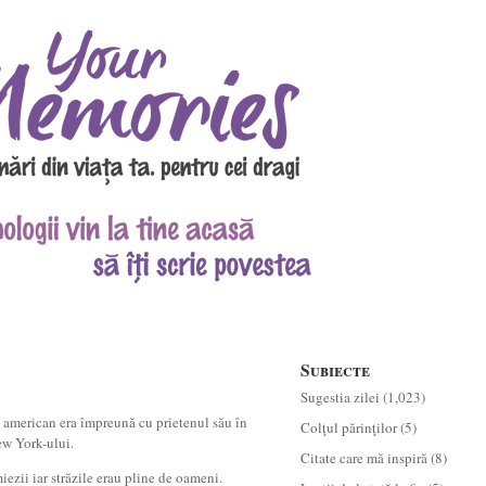
Subiecte
Sugestia zilei
(1,023)
 american era împreună cu prietenul său în
Colţul părinţilor
(5)
ew York-ului.
Citate care mă inspiră
(8)
iezii iar străzile erau pline de oameni.