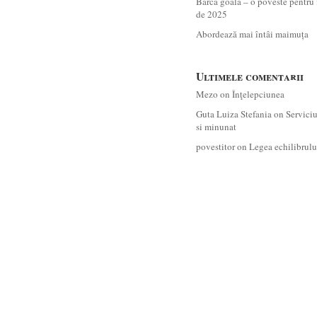
Barca goală – o poveste pentru 
de 2025
Abordează mai întâi maimuța
Ultimele comentarii
Mezo
on
Înţelepciunea
Guta Luiza Stefania
on
Servici
si minunat
povestitor
on
Legea echilibrulu