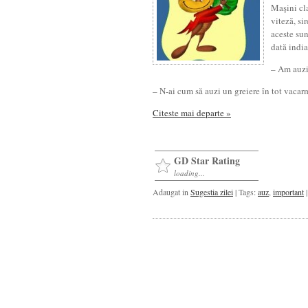
Maşini cl
viteză, si
aceste sun
dată india
– Am auzi
– N-ai cum să auzi un greiere în tot vacarm
Citeste mai departe »
GD Star Rating
loading...
Adaugat in
Sugestia zilei
| Tags:
auz
,
important