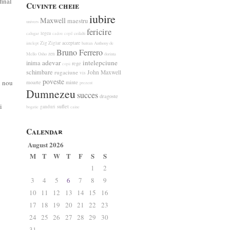
final
Cuvinte cheie
iubire
Maxwell
maestru
univers
fericire
legea
calugar
ceilalti
cadou
copil
Zig Ziglar
acceptare
intelept
batran
Anthony de
Bruno Ferrero
zen
Mello
Osho
dorinta
adevar
intelepciune
inima
rege
copii
schimbare
rugaciune
John Maxwell
vis
poveste
u nou
moarte
minte
prezent
Dumnezeu
succes
dragoste
i
suflet
ganduri
bogatie
caine
Calendar
August 2026
M
T
W
T
F
S
S
1
2
3
4
5
6
7
8
9
10
11
12
13
14
15
16
17
18
19
20
21
22
23
24
25
26
27
28
29
30
31