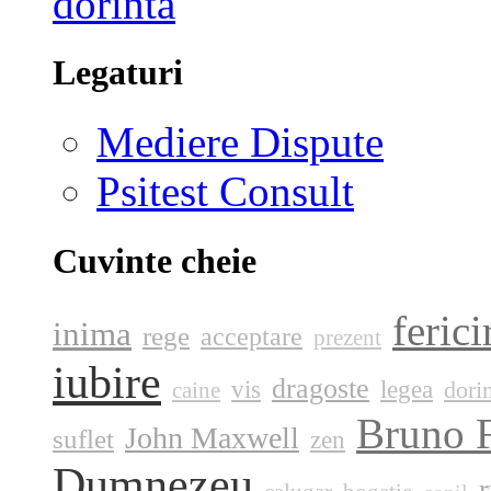
Legaturi
Mediere Dispute
Psitest Consult
Cuvinte cheie
ferici
inima
rege
acceptare
prezent
iubire
dragoste
vis
legea
dori
caine
Bruno F
John Maxwell
suflet
zen
Dumnezeu