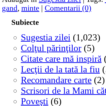
gand
,
minte
|
Comentarii (0)
Subiecte
Sugestia zilei
(1,023)
Colţul părinţilor
(5)
Citate care mă inspiră
(
Lecţii de la tată la fiu
(
Recomandare carte
(2)
Scrisori de la Mami că
Poveşti
(6)