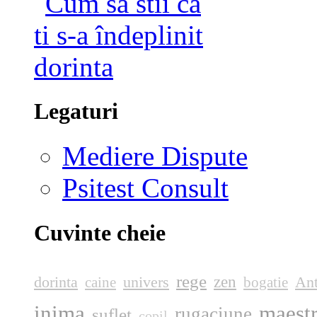
Legaturi
Mediere Dispute
Psitest Consult
Cuvinte cheie
rege
zen
dorinta
univers
Ant
caine
bogatie
inima
maest
rugaciune
suflet
copil