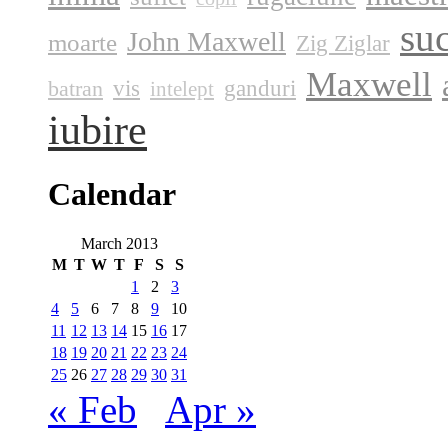
su
John Maxwell
moarte
Zig Ziglar
Maxwell
vis
ganduri
batran
intelept
iubire
Calendar
March 2013
M
T
W
T
F
S
S
1
2
3
4
5
6
7
8
9
10
11
12
13
14
15
16
17
18
19
20
21
22
23
24
25
26
27
28
29
30
31
« Feb
Apr »