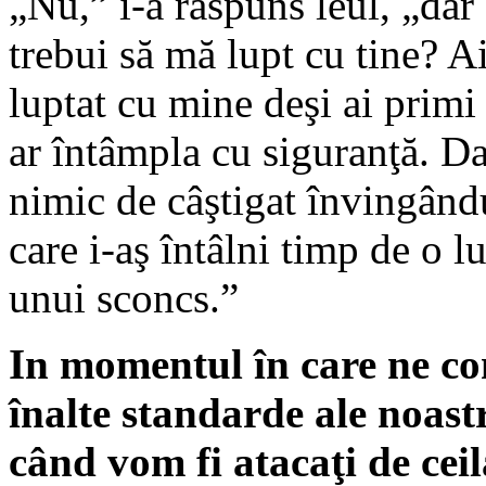
„Nu,” i-a răspuns leul, „dar
trebui să mă lupt cu tine? A
luptat cu mine deşi ai primi
ar întâmpla cu siguranţă. 
nimic de câştigat învingându
care i-aş întâlni timp de o l
unui sconcs.”
In momentul în care ne c
înalte standarde ale noastr
când vom fi atacaţi de cei