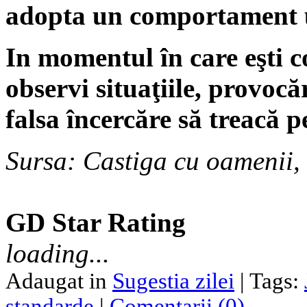
adopta un comportament 
In momentul în care e
ş
ti 
observi situa
ţ
iile, provocăr
falsa încercăre să treacă p
Sursa: Castiga cu oamenii,
GD Star Rating
loading...
Adaugat in
Sugestia zilei
| Tags:
standarde
|
Comentarii (0)