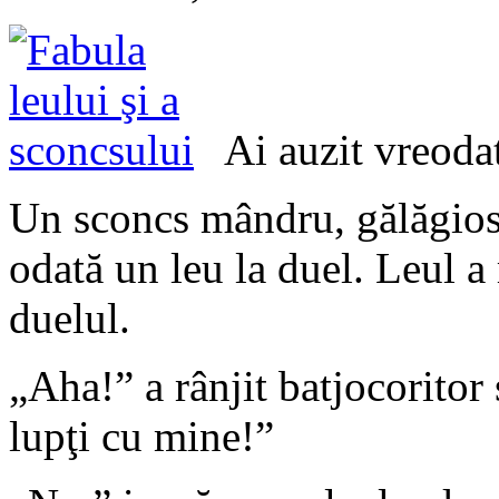
Ai auzit vreodat
Un sconcs mândru, gălăgios 
odată un leu la duel. Leul a 
duelul.
„Aha!” a rânjit batjocoritor 
lupţi cu mine!”