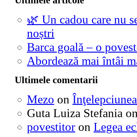
🌿 Un cadou care nu se
noștri
Barca goală – o povest
Abordează mai întâi 
Ultimele comentarii
Mezo
on
Înţelepciunea
Guta Luiza Stefania
o
povestitor
on
Legea ec