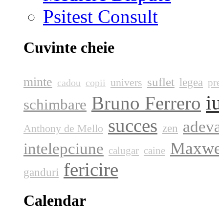
Psitest Consult
Cuvinte cheie
minte
suflet
legea
univers
pr
cadou
copii
i
Bruno Ferrero
schimbare
succes
adev
zen
Anthony de Mello
Maxwe
intelepciune
calugar
caine
fericire
ganduri
Calendar