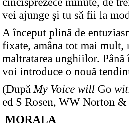
cincisprezece minute, de trei 
vei ajunge şi tu să fii la mo
A început plină de entuziasm
fixate, amâna tot mai mult, 
maltratarea unghiilor. Până î
voi introduce o nouă tendinţ
(După
My Voice will
Go
wi
ed S Rosen, WW Norton & 
MORALA