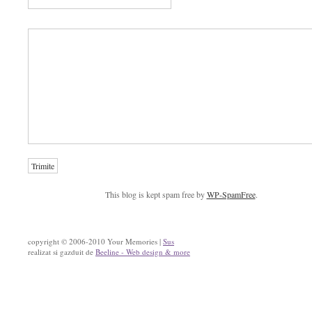
This blog is kept spam free by
WP-SpamFree
.
copyright © 2006-2010 Your Memories |
Sus
realizat si gazduit de
Beeline - Web design & more