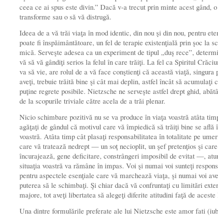
ceea ce ai spus este divin.” Dacă v-a trecut prin minte acest gând, o
transforme sau o să vă distrugă.
Ideea de a vă trăi viaţa în mod identic, din nou şi din nou, pentru eter
poate fi înspăimântătoare, un fel de terapie existenţială prin şoc la 
mică. Serveşte adesea ca un experiment de tipul „duş rece”, determ
vă să vă gândiţi serios la felul în care trăiţi. La fel ca Spiritul Crăci
va să vie, are rolul de a vă face conştienţi că această viaţă, singura 
aveţi, trebuie trăită bine şi cât mai deplin, astfel încât să acumulaţi 
puţine regrete posibile. Nietzsche ne serveşte astfel drept ghid, abă
de la scopurile triviale către acela de a trăi plenar.
Nicio schimbare pozitivă nu se va produce în viaţa voastră atâta tim
agăţaţi de gândul că motivul care vă împiedică să trăiţi bine se află 
voastră. Atâta timp cât plasaţi responsabilitatea în totalitate pe umer
care vă tratează nedrept — un soţ necioplit, un şef pretenţios şi car
încurajează, gene deficitare, constrângeri imposibil de evitat —, atu
situaţia voastră va rămâne în impas. Voi şi numai voi sunteţi respons
pentru aspectele esenţiale care vă marchează viaţa, şi numai voi ave
puterea să le schimbaţi. Şi chiar dacă vă confruntaţi cu limitări exte
majore, tot aveţi libertatea să alegeţi diferite atitudini faţă de aceste 
Una dintre formulările preferate ale lui Nietzsche este amor fati (iub