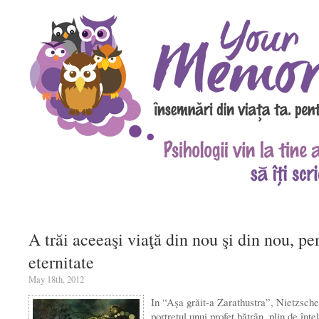
A trăi aceeaşi viaţă din nou şi din nou, pe
eternitate
May 18th, 2012
In “Aşa grăit-a Zarathustra”, Nietzsche
portretul unui profet bătrân, plin de înţe