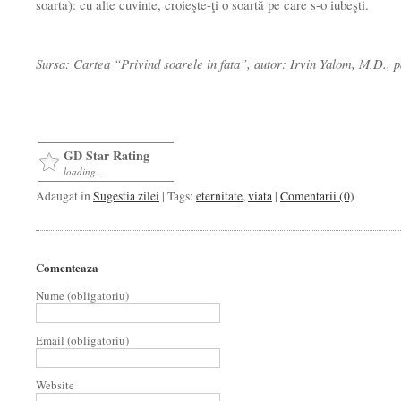
soarta): cu alte cuvinte, croieşte-ţi o soartă pe care s-o iubeşti.
Sursa: Cartea “Privind soarele in fata”, autor: Irvin Yalom, M.D., 
GD Star Rating
loading...
Adaugat in
Sugestia zilei
| Tags:
eternitate
,
viata
|
Comentarii (0)
Comenteaza
Nume (obligatoriu)
Email (obligatoriu)
Website