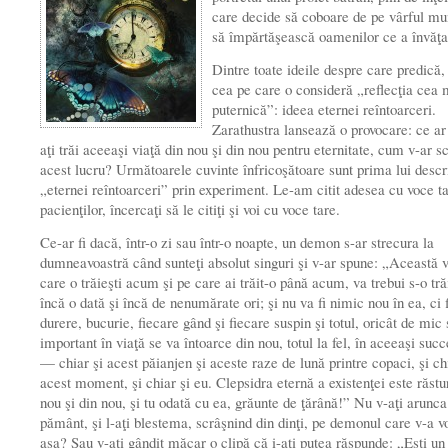
care decide să coboare de pe vârful mun
să împărtăşească oamenilor ce a învăţa
Dintre toate ideile despre care predică,
cea pe care o consideră „reflecţia cea 
puternică”: ideea eternei reîntoarceri.
Zarathustra lansează o provocare: ce ar
aţi trăi aceeaşi viaţă din nou şi din nou pentru eternitate, cum v-ar 
acest lucru? Următoarele cuvinte înfricoşătoare sunt prima lui descr
„eternei reîntoarceri” prin experiment. Le-am citit adesea cu voce t
pacienţilor, încercaţi să le citiţi şi voi cu voce tare.
Ce-ar fi dacă, într-o zi sau într-o noapte, un demon s-ar strecura la
dumneavoastră când sunteţi absolut singuri şi v-ar spune: „Această v
care o trăieşti acum şi pe care ai trăit-o până acum, va trebui s-o tră
încă o dată şi încă de nenumărate ori; şi nu va fi nimic nou în ea, ci 
durere, bucurie, fiecare gând şi fiecare suspin şi totul, oricât de mic
important în viaţă se va întoarce din nou, totul la fel, în aceeaşi suc
— chiar şi acest păianjen şi aceste raze de lună printre copaci, şi ch
acest moment, şi chiar şi eu. Clepsidra eternă a existenţei este răstu
nou şi din nou, şi tu odată cu ea, grăunte de ţărână!” Nu v-aţi arunca
pământ, şi l-aţi blestema, scrâşnind din dinţi, pe demonul care v-a vo
aşa? Sau v-aţi gândit măcar o clipă că i-aţi putea răspunde: „Eşti un