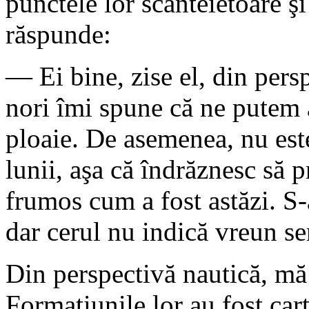
punctele lor scânteietoare şi
răspunde:
— Ei bine, zise el, din pers
nori îmi spune că ne putem a
ploaie. De asemenea, nu est
lunii, aşa că îndrăznesc să p
frumos cum a fost astăzi. S
dar cerul nu indică vreun s
Din perspectivă nautică, mă 
Formaţiunile lor au fost cart