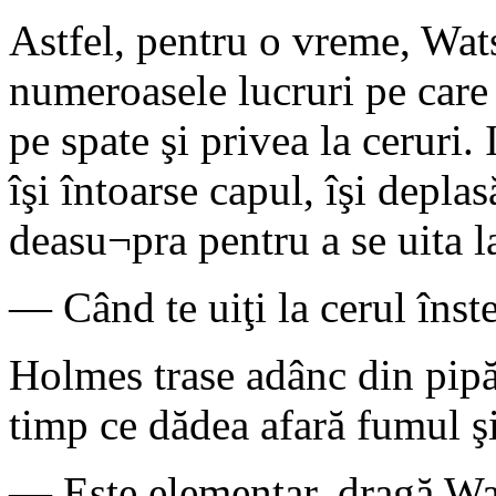
Astfel, pentru o vreme, Wat
numeroasele lucruri pe care 
pe spate şi privea la ceruri.
îşi întoarse capul, îşi deplas
deasu¬pra pentru a se uita l
— Când te uiţi la cerul înst
Holmes trase adânc din pip
timp ce dădea afară fumul ş
— Este elementar, dragă Wa