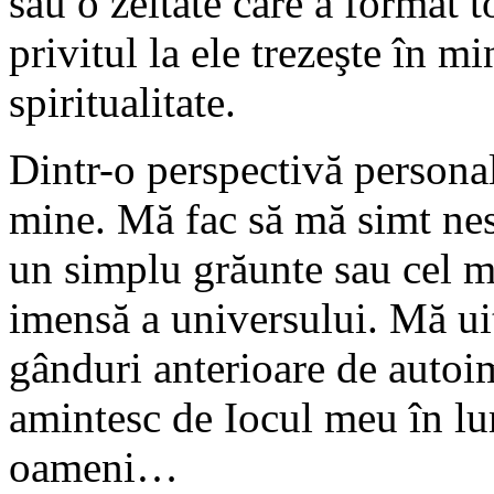
sau o zeitate care a format to
privitul la ele trezeşte în 
spiritualitate.
Dintr-o perspectivă persona
mine. Mă fac să mă simt nes
un simplu grăunte sau cel ma
imensă a universului. Mă uit 
gânduri anterioare de autoi
amintesc de Iocul meu în lum
oameni…