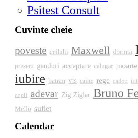
Psitest Consult
Cuvinte cheie
Maxwell
poveste
ceilalti
dorinta
moarte
acceptare
ganduri
prezent
calugar
iubire
rege
vis
batran
caine
int
cadou
Bruno Fe
adevar
Zig Ziglar
copil
suflet
Mello
Calendar