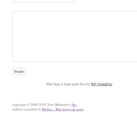
This blog is kept spam free by
WP-SpamFree
.
copyright © 2006-2010 Your Memories |
Sus
realizat si gazduit de
Beeline - Web design & more