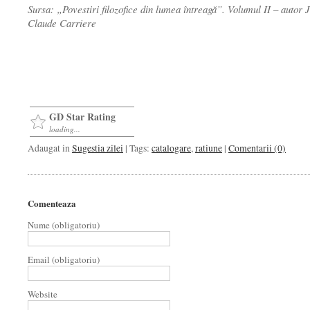
Sursa: „Povestiri filozofice din lumea întreagă”. Volumul II – autor 
Claude Carriere
GD Star Rating
loading...
Adaugat in
Sugestia zilei
| Tags:
catalogare
,
ratiune
|
Comentarii (0)
Comenteaza
Nume (obligatoriu)
Email (obligatoriu)
Website