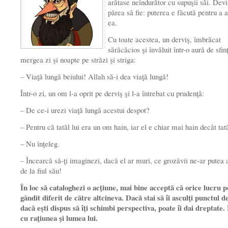
arătase neîndurător cu supuşii săi. Devi
părea să fie: puterea e făcută pentru a 
ea.
Cu toate acestea, un derviş, îmbrăcat
sărăcăcios şi învăluit într-o aură de sfin
mergea zi şi noapte pe străzi şi striga:
– Viaţă lungă beiului! Allah să-i dea viaţă lungă!
Într-o zi, un om l-a oprit pe derviş şi l-a întrebat cu prudenţă:
– De ce-i urezi viaţă lungă acestui despot?
– Pentru că tatăl lui era un om hain, iar el e chiar mai hain decât tat
– Nu înţeleg.
– Încearcă să-ţi imaginezi, dacă el ar muri, ce grozăvii ne-ar putea 
de la fiul său!
În loc să cataloghezi o acţiune, mai bine acceptă că orice lucru po
gândit diferit de către altcineva. Dacă stai să îi asculţi punctul d
dacă eşti dispus să îţi schimbi perspectiva, poate îi dai dreptate.
cu raţiunea şi lumea lui.